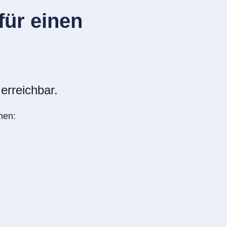
ür einen
erreichbar.
nen: